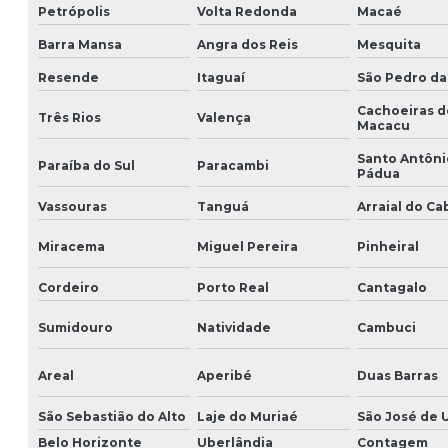
Petrópolis
Volta Redonda
Macaé
Barra Mansa
Angra dos Reis
Mesquita
Resende
Itaguaí
São Pedro da
Cachoeiras d
Três Rios
Valença
Macacu
Santo Antôni
Paraíba do Sul
Paracambi
Pádua
Vassouras
Tanguá
Arraial do Ca
Miracema
Miguel Pereira
Pinheiral
Cordeiro
Porto Real
Cantagalo
Sumidouro
Natividade
Cambuci
Areal
Aperibé
Duas Barras
São Sebastião do Alto
Laje do Muriaé
São José de 
Belo Horizonte
Uberlândia
Contagem