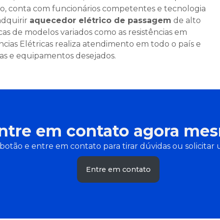
sso, conta com funcionários competentes e tecnologia
adquirir
aquecedor elétrico de passagem
de alto
icas de modelos variados como as resistências em
cias Elétricas realiza atendimento em todo o país e
ças e equipamentos desejados.
ntre em contato agora me
botão e entre em contato para tirar dúvidas ou solicit
Entre em contato