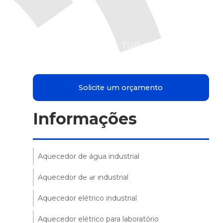
TUBULARES
Solicite um orçamento
Informações
a
Aquecedor de água industrial
ESISTÊNCIA
TUBOS
CARVÃO
Aquecedor de ar industrial
EM
EM
ALETADA
E
QUARTZO
QUARTZO
LENHA
Aquecedor elétrico industrial
Aquecedor elétrico para laboratório