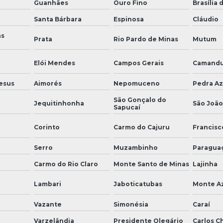
Guanhães
Ouro Fino
Brasília 
Santa Bárbara
Espinosa
Cláudio
as
Prata
Rio Pardo de Minas
Mutum
Elói Mendes
Campos Gerais
Camandu
esus
Aimorés
Nepomuceno
Pedra Az
São Gonçalo do
Jequitinhonha
São João
Sapucaí
Corinto
Carmo do Cajuru
Francisc
Serro
Muzambinho
Paragua
Carmo do Rio Claro
Monte Santo de Minas
Lajinha
Lambari
Jaboticatubas
Monte A
Vazante
Simonésia
Caraí
Varzelândia
Presidente Olegário
Carlos C