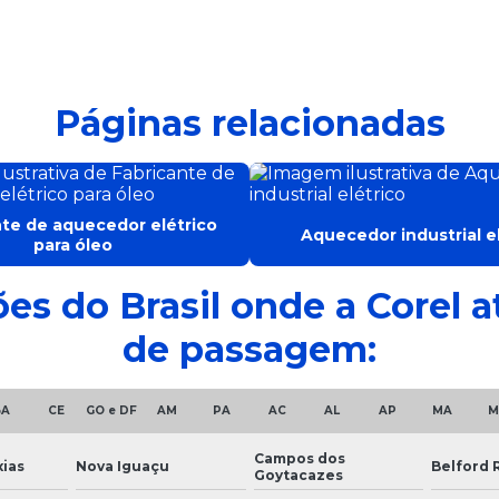
Páginas relacionadas
nte de aquecedor elétrico
Aquecedor industrial e
para óleo
ões do Brasil onde a Corel
de passagem:
BA
CE
GO e DF
AM
PA
AC
AL
AP
MA
M
Campos dos
ias
Nova Iguaçu
Belford 
Goytacazes