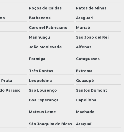
Resistência tubular de imersão
Poços de Caldas
Patos de Minas
ano
Barbacena
Araguari
Resistências aletadas
Coronel Fabriciano
Muriaé
Resistências blindadas
Manhuaçu
São João del Rei
Resistências sobre borda
João Monlevade
Alfenas
Resistências elétricas blindadas
Formiga
Cataguases
Resistências elétricas para fornos
Três Pontas
Extrema
 Prata
Leopoldina
Guaxupé
Resistências elétricas tubulares
do Paraíso
São Lourenço
Santos Dumont
Resistências para estufas
Boa Esperança
Capelinha
Resistências para galvanoplastia
Mateus Leme
Machado
Resistências para plásticos termoformados
e
São Joaquim de Bicas
Araçuaí
Resistências em quartzo