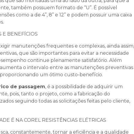
das que são montadas uma ao lado da outra, para que a
ciente, também possuem formato de “U”. É possível
nsões como a de 4”, 8” e 12” e podem possuir uma caixa
s.
 E BENEFÍCIOS
xigir manutenções frequentes e complexas, ainda assim
tivas, que são importantes para evitar a necessidade
sempenho continue plenamente satisfatório. Além
aumenta o intervalo entre as manutenções preventivas
, proporcionando um ótimo custo-benefício.
rico de passagem
, é a possibilidade de adquirir um
te, pois, tanto o projeto, como a fabricação do
zados seguindo todas as solicitações feitas pelo cliente,
DE É NA COREL RESISTÊNCIAS ELÉTRICAS
sca, constantemente, tornar a eficiência e a qualidade