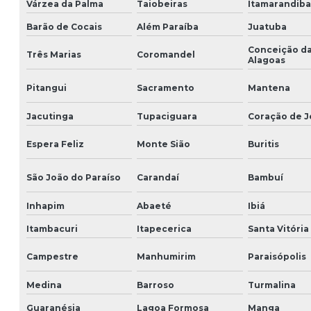
Várzea da Palma
Taiobeiras
Itamarandiba
Barão de Cocais
Além Paraíba
Juatuba
Conceição d
Três Marias
Coromandel
Alagoas
Pitangui
Sacramento
Mantena
Jacutinga
Tupaciguara
Coração de J
Espera Feliz
Monte Sião
Buritis
São João do Paraíso
Carandaí
Bambuí
Inhapim
Abaeté
Ibiá
Itambacuri
Itapecerica
Santa Vitória
Campestre
Manhumirim
Paraisópolis
Medina
Barroso
Turmalina
Guaranésia
Lagoa Formosa
Manga