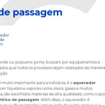
 de passagem
MÓDULOS
HOS
RESISTÊNCIAS
INFRAVERMELHOS
grande ou pequeno porte, buscam por equipamentos e
 para que todos os processos sejam realizados de maneir
ação.
R
muito importante para a indústria, é o
aquecedor
HO
CERÂMICA
QUARTZO
CARTUCHOS
r líquidos e vapores como óleos, gases e muitos
da, são escolhidos materiais de alta qualidade, como o aço
étrico de passagem
. Além disso, o aquecedor é