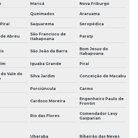
Resistência para forno elétrico
o
Maricá
Nova Friburgo
Queimados
Araruama
Resistência para forno elétrico industrial em sp
Piraí
Saquarema
Seropédica
Resistência de imersão
São Francisco de
 de Abreu
Paraty
Itabapoana
Resistência industrial
Bom Jesus do
is
São João da Barra
Itabapoana
Resistência infravermelho
dim
Iguaba Grande
Piraí
Resistência de níquel cromo
 do Vale do
Silva Jardim
Conceição de Macabu
o
Resistência para prensa térmica
Porciúncula
Carmo
Resistência de quartzo
Engenheiro Paulo de
Cardoso Moreira
Frontin
Resistência para termotanque elétrico
Comendador Levy
i
Rio das Flores
Gasparian
Resistência tubular
Resistência tubular aletada
Uberaba
Ribeirão das Neves