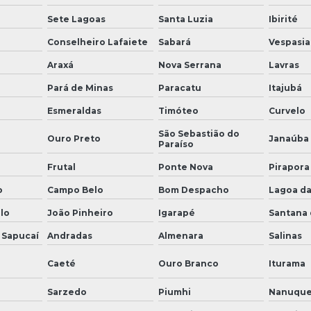
Sete Lagoas
Santa Luzia
Ibirité
Conselheiro Lafaiete
Sabará
Vespasi
Araxá
Nova Serrana
Lavras
Pará de Minas
Paracatu
Itajubá
Esmeraldas
Timóteo
Curvelo
São Sebastião do
Ouro Preto
Janaúba
Paraíso
Frutal
Ponte Nova
Pirapora
o
Campo Belo
Bom Despacho
Lagoa da
lo
João Pinheiro
Igarapé
Santana 
 Sapucaí
Andradas
Almenara
Salinas
Caeté
Ouro Branco
Iturama
Sarzedo
Piumhi
Nanuqu