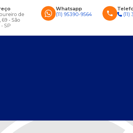
reço
Whatsapp
Telef
oureiro de
(11) 95390-9564
(11)
 69 - São
 - SP