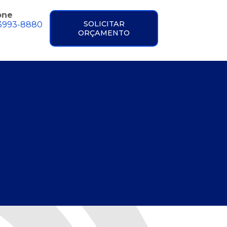
one
SOLICITAR
 3993-8880
ORÇAMENTO