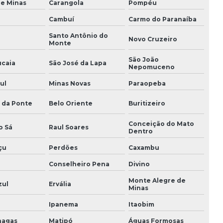
de Minas
Carangola
Pompéu
Resistências de quartzo para estufas em sp
Cambuí
Carmo do Paranaíba
Santo Antônio do
Resistências para termoformados
Novo Cruzeiro
Monte
São João
Resistências tubulares elétricas
caia
São José da Lapa
Nepomuceno
ul
Minas Novas
Paraopeba
 da Ponte
Belo Oriente
Buritizeiro
Conceição do Mato
o Sá
Raul Soares
Dentro
çu
Perdões
Caxambu
Conselheiro Pena
Divino
Monte Alegre de
zul
Ervália
Minas
Ipanema
Itaobim
hagas
Matipó
Águas Formosas