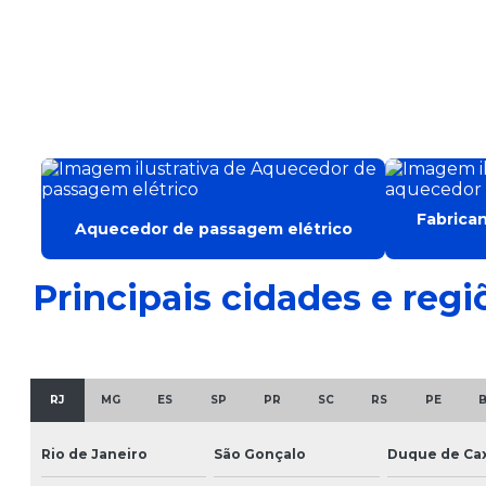
Fabrica
Aquecedor de passagem elétrico
Principais cidades e regi
RJ
MG
ES
SP
PR
SC
RS
PE
Rio de Janeiro
São Gonçalo
Duque de Cax