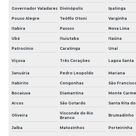
Governador Valadares
Divinópolis
Ipatinga
Pouso Alegre
Teófilo Otoni
Varginha
Itabira
Passos
Nova Lima
Ubá
Ituiutaba
Itaúna
Patrocínio
Caratinga
Unaí
Viçosa
Três Corações
Lagoa Santa
Januária
Pedro Leopoldo
Mariana
Itabirito
Congonhas
São Francisc
Bocaiuva
Diamantina
Monte Carme
Arcos
São Gotardo
Santa Rita do
Visconde do Rio
Oliveira
Brumadinho
Branco
Jaíba
Matozinhos
Porteirinha