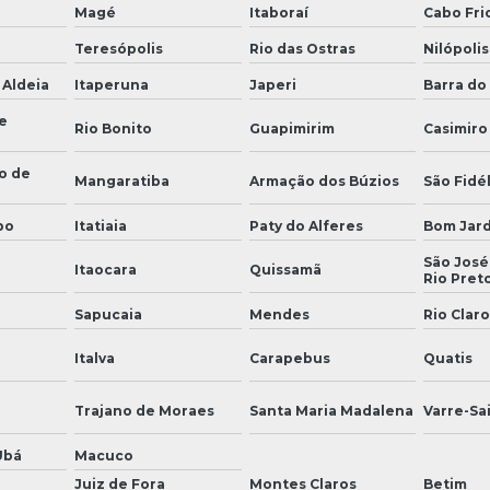
Magé
Itaboraí
Cabo Fri
Teresópolis
Rio das Ostras
Nilópolis
 Aldeia
Itaperuna
Japeri
Barra do 
e
Rio Bonito
Guapimirim
Casimiro
o de
Mangaratiba
Armação dos Búzios
São Fidél
bo
Itatiaia
Paty do Alferes
Bom Jar
São José
Itaocara
Quissamã
Rio Pret
Sapucaia
Mendes
Rio Claro
Italva
Carapebus
Quatis
Trajano de Moraes
Santa Maria Madalena
Varre-Sa
Ubá
Macuco
Juiz de Fora
Montes Claros
Betim