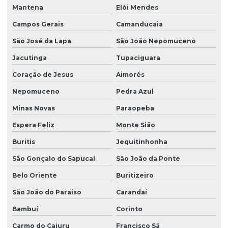
Mantena
Elói Mendes
Campos Gerais
Camanducaia
São José da Lapa
São João Nepomuceno
Jacutinga
Tupaciguara
Coração de Jesus
Aimorés
Nepomuceno
Pedra Azul
Minas Novas
Paraopeba
Espera Feliz
Monte Sião
Buritis
Jequitinhonha
São Gonçalo do Sapucaí
São João da Ponte
Belo Oriente
Buritizeiro
São João do Paraíso
Carandaí
Bambuí
Corinto
Carmo do Cajuru
Francisco Sá