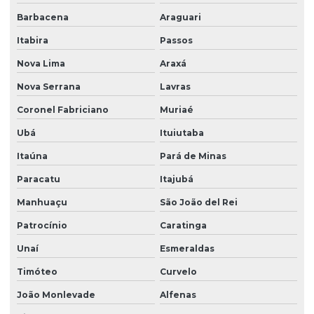
Barbacena
Araguari
Itabira
Passos
Nova Lima
Araxá
Nova Serrana
Lavras
Coronel Fabriciano
Muriaé
Ubá
Ituiutaba
Itaúna
Pará de Minas
Paracatu
Itajubá
Manhuaçu
São João del Rei
Patrocínio
Caratinga
Unaí
Esmeraldas
Timóteo
Curvelo
João Monlevade
Alfenas