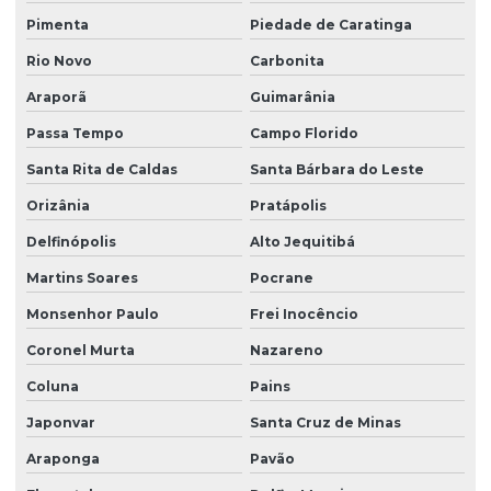
Pimenta
Piedade de Caratinga
Rio Novo
Carbonita
Araporã
Guimarânia
Passa Tempo
Campo Florido
Santa Rita de Caldas
Santa Bárbara do Leste
Orizânia
Pratápolis
Delfinópolis
Alto Jequitibá
Martins Soares
Pocrane
Monsenhor Paulo
Frei Inocêncio
Coronel Murta
Nazareno
Coluna
Pains
Japonvar
Santa Cruz de Minas
Araponga
Pavão