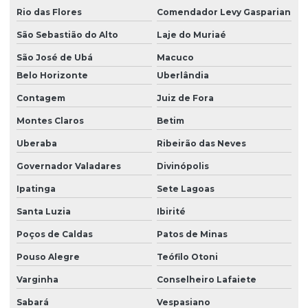
Rio das Flores
Comendador Levy Gasparian
São Sebastião do Alto
Laje do Muriaé
São José de Ubá
Macuco
Belo Horizonte
Uberlândia
Contagem
Juiz de Fora
Montes Claros
Betim
Uberaba
Ribeirão das Neves
Governador Valadares
Divinópolis
Ipatinga
Sete Lagoas
Santa Luzia
Ibirité
Poços de Caldas
Patos de Minas
Pouso Alegre
Teófilo Otoni
Varginha
Conselheiro Lafaiete
Sabará
Vespasiano