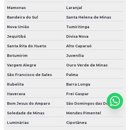
Mamonas
Laranjal
Bandeira do Sul
Santa Helena de Minas
Nova União
Tumiritinga
Jequitibá
Divisa Nova
Santa Rita do Itueto
Alto Caparaó
Botumirim
Juvenília
Vargem Alegre
Ouro Verde de Minas
São Francisco de Sales
Palma
Rubelita
Barra Longa
Itaverava
Frei Gaspar
Bom Jesus do Amparo
São Domingos das Dores
Soledade de Minas
Mendes Pimentel
Luminárias
Cipotânea