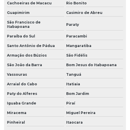
Cachoeiras de Macacu
Rio Bonito
Resistências elétricas para fornos
Guapimirim
Casimiro de Abreu
Resistências elétricas tubulares
São Francisco de
Paraty
Resistências para estufas
Itabapoana
Resistências para galvanoplastia
Paraíba do Sul
Paracambi
Santo Antônio de Pádua
Mangaratiba
Resistências para plásticos termoformados
Armação dos Búzios
São Fidélis
Resistências em quartzo
São João da Barra
Bom Jesus do Itabapoana
Resistências de quartzo para estufas em sp
Vassouras
Tanguá
Resistências para termoformados
Arraial do Cabo
Itatiaia
Resistências tubulares elétricas
Paty do Alferes
Bom Jardim
Iguaba Grande
Piraí
Miracema
Miguel Pereira
Pinheiral
Itaocara