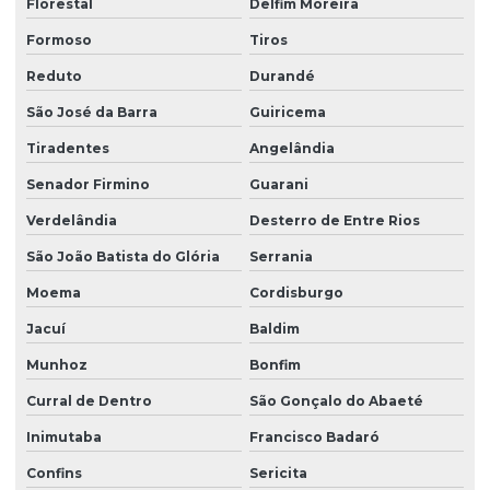
Florestal
Delfim Moreira
Formoso
Tiros
Reduto
Durandé
São José da Barra
Guiricema
Tiradentes
Angelândia
Senador Firmino
Guarani
Verdelândia
Desterro de Entre Rios
São João Batista do Glória
Serrania
Moema
Cordisburgo
Jacuí
Baldim
Munhoz
Bonfim
Curral de Dentro
São Gonçalo do Abaeté
Inimutaba
Francisco Badaró
Confins
Sericita