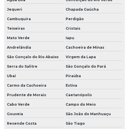
Jequeri
Chapada Gaúcha
Cambuquira
Perdigão
Teixeiras
Cristais
Mato Verde
Iapu
Andrelândia
Cachoeira de Minas
São Gonçalo do Rio Abaixo
Virgem da Lapa
Serra do Salitre
São Gonçalo do Pará
Ubaí
Piraúba
Carmo da Cachoeira
Estiva
Prudente de Morais
Caetanópolis
Cabo Verde
Campo do Meio
Gouveia
São João do Manhuaçu
Resende Costa
São Tiago