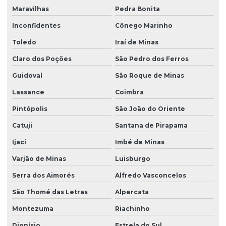
Maravilhas
Pedra Bonita
Inconfidentes
Cônego Marinho
Toledo
Iraí de Minas
Claro dos Poções
São Pedro dos Ferros
Guidoval
São Roque de Minas
Lassance
Coimbra
Pintópolis
São João do Oriente
Catuji
Santana de Pirapama
Ijaci
Imbé de Minas
Varjão de Minas
Luisburgo
Serra dos Aimorés
Alfredo Vasconcelos
São Thomé das Letras
Alpercata
Montezuma
Riachinho
Dionísio
Estrela do Sul