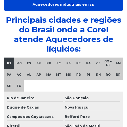
Resistência para aquecer água em sp
Aquecedores industriais em sp
Resistência cartucho alta carga
Principais cidades e regiões
Resistência elétrica blindada
do Brasil onde a Corel
Resistência elétrica para estufa
atende Aquecedores de
Resistência elétrica industrial
líquidos:
Resistência de estufa
GO e
RJ
MG
ES
SP
PR
SC
RS
PE
BA
CE
AM
Resistência para estufa de eletrodo
DF
Resistência para estufa de esterilização
PA
AC
AL
AP
MA
MT
MS
PB
PI
RN
RO
RR
Resistência para forno
SE
TO
Resistência para forno elétrico
Rio de Janeiro
São Gonçalo
Resistência para forno elétrico industrial em sp
Duque de Caxias
Nova Iguaçu
Resistência de imersão
Campos dos Goytacazes
Belford Roxo
Resistência industrial
Niterói
São João de Meriti