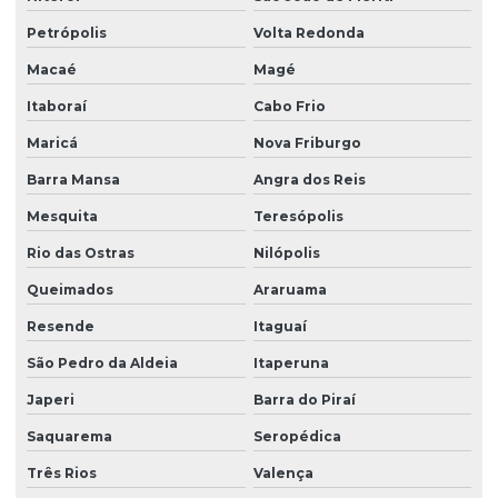
Petrópolis
Volta Redonda
Resistência infravermelho
Macaé
Magé
Resistência de níquel cromo
Itaboraí
Cabo Frio
Resistência para prensa térmica
Maricá
Nova Friburgo
Resistência de quartzo
Barra Mansa
Angra dos Reis
Resistência para termotanque elétrico
Mesquita
Teresópolis
Resistência tubular
Rio das Ostras
Nilópolis
Resistência tubular aletada
Queimados
Araruama
Resistência tubular de imersão
Resende
Itaguaí
Resistências aletadas
São Pedro da Aldeia
Itaperuna
Resistências blindadas
Japeri
Barra do Piraí
Resistências sobre borda
Saquarema
Seropédica
Três Rios
Valença
Resistências elétricas blindadas