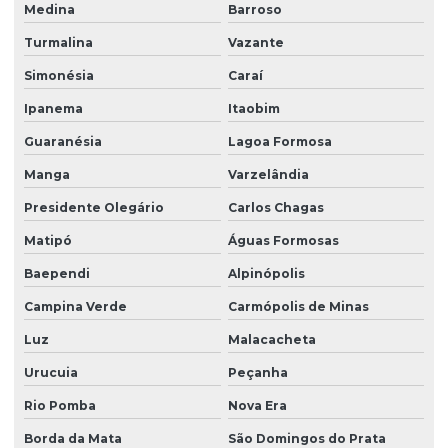
Medina
Barroso
Turmalina
Vazante
Simonésia
Caraí
Ipanema
Itaobim
Guaranésia
Lagoa Formosa
Manga
Varzelândia
Presidente Olegário
Carlos Chagas
Matipó
Águas Formosas
Baependi
Alpinópolis
Campina Verde
Carmópolis de Minas
Luz
Malacacheta
Urucuia
Peçanha
Rio Pomba
Nova Era
Borda da Mata
São Domingos do Prata