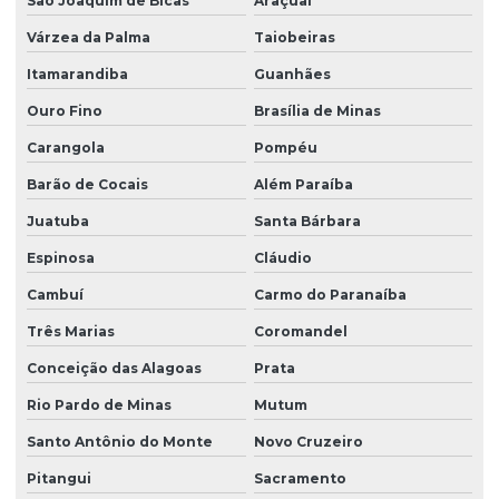
São Joaquim de Bicas
Araçuaí
Várzea da Palma
Taiobeiras
Itamarandiba
Guanhães
Ouro Fino
Brasília de Minas
Carangola
Pompéu
Barão de Cocais
Além Paraíba
Juatuba
Santa Bárbara
Espinosa
Cláudio
Cambuí
Carmo do Paranaíba
Três Marias
Coromandel
Conceição das Alagoas
Prata
Rio Pardo de Minas
Mutum
Santo Antônio do Monte
Novo Cruzeiro
Pitangui
Sacramento