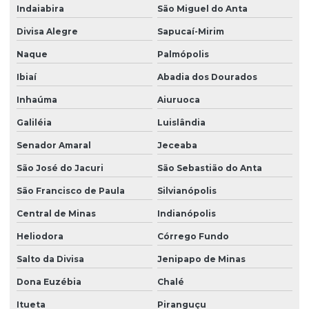
Indaiabira
São Miguel do Anta
Divisa Alegre
Sapucaí-Mirim
Naque
Palmópolis
Ibiaí
Abadia dos Dourados
Inhaúma
Aiuruoca
Galiléia
Luislândia
Senador Amaral
Jeceaba
São José do Jacuri
São Sebastião do Anta
São Francisco de Paula
Silvianópolis
Central de Minas
Indianópolis
Heliodora
Córrego Fundo
Salto da Divisa
Jenipapo de Minas
Dona Euzébia
Chalé
Itueta
Piranguçu