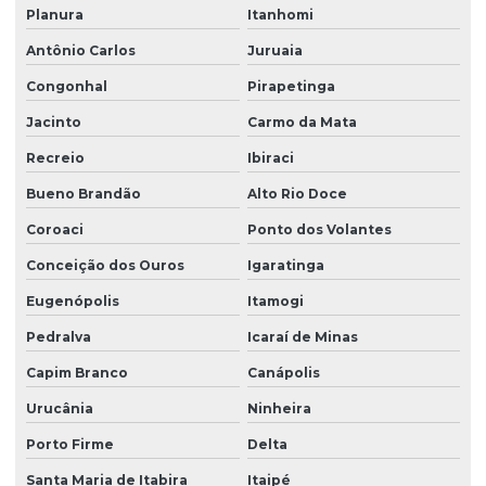
Planura
Itanhomi
Antônio Carlos
Juruaia
Congonhal
Pirapetinga
Jacinto
Carmo da Mata
Recreio
Ibiraci
Bueno Brandão
Alto Rio Doce
Coroaci
Ponto dos Volantes
Conceição dos Ouros
Igaratinga
Eugenópolis
Itamogi
Pedralva
Icaraí de Minas
Capim Branco
Canápolis
Urucânia
Ninheira
Porto Firme
Delta
Santa Maria de Itabira
Itaipé