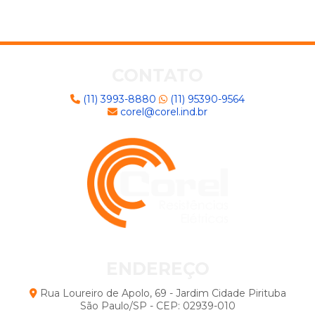
Resistência tubular
Resistências sobre borda
Resistência industrial: guia essencial para escolher a
solução ideal
Resistência Tubular: Potencialize o Uso na Indústria
CONTATO
Resistências de Borda: Como Melhorar o
Desempenho em Projetos de Engenharia
(11) 3993-8880
(11) 95390-9564
corel@corel.ind.br
Resistências na Borda: Tudo o que Você Precisa
Saber para Otimizar Seu Projeto
Resistências para Fornos: Dicas Essenciais para
Escolha e Otimização do Equipamento
Vantagens e Usos Essenciais do Aquecedor Elétrico
Industrial na Indústria
ENDEREÇO
Rua Loureiro de Apolo, 69 - Jardim Cidade Pirituba
São Paulo/SP - CEP: 02939-010