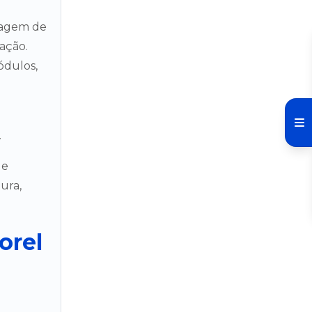
tagem de
ação.
ódulos,
.
de
tura,