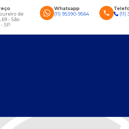
reço
Whatsapp
Telef
oureiro de
(11) 95390-9564
(11)
 69 - São
 - SP