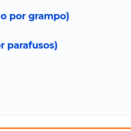
ão por grampo)
or parafusos)