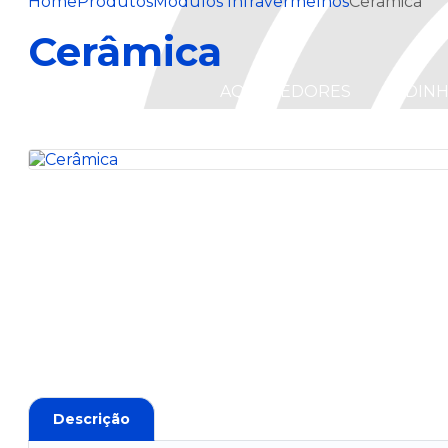
Home
Produtos
Módulos Infravermelhos
Cerâmica
Cerâmica
AQUECEDORES
CADIN
AQUECEDORES
CADIN
DE AR
Descrição