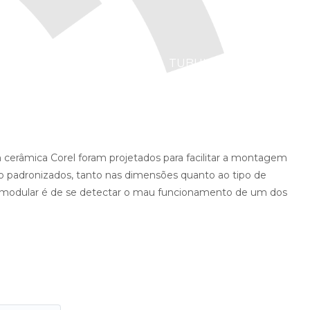
TUBULARES
cerâmica Corel foram projetados para facilitar a montagem
ão padronizados, tanto nas dimensões quanto ao tipo de
 modular é de se detectar o mau funcionamento de um dos
ESISTÊNCIA
TUBOS
CARVÃO
EM
EM
ALETADA
E
QUARTZO
QUARTZO
LENHA