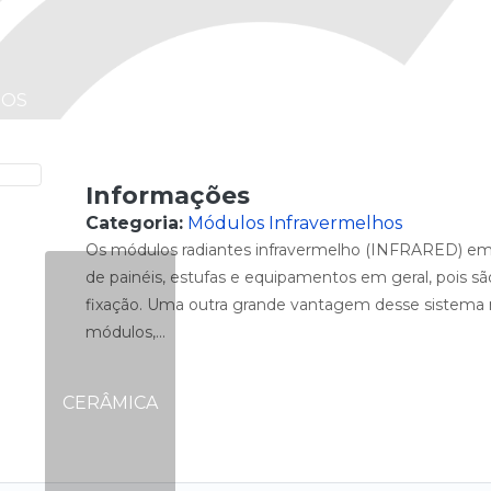
MÓDULOS
HOS
RESISTÊNCIAS
INFRAVERMELHOS
Informações
Categoria:
Módulos Infravermelhos
Os módulos radiantes infravermelho (INFRARED) em 
de painéis, estufas e equipamentos em geral, pois s
fixação. Uma outra grande vantagem desse sistema
módulos,...
R
HO
CERÂMICA
QUARTZO
CARTUCHOS