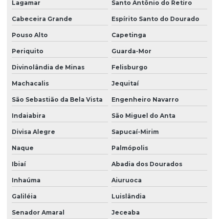
Lagamar
Santo Antônio do Retiro
Cabeceira Grande
Espírito Santo do Dourado
Pouso Alto
Capetinga
Periquito
Guarda-Mor
Divinolândia de Minas
Felisburgo
Machacalis
Jequitaí
São Sebastião da Bela Vista
Engenheiro Navarro
Indaiabira
São Miguel do Anta
Divisa Alegre
Sapucaí-Mirim
Naque
Palmópolis
Ibiaí
Abadia dos Dourados
Inhaúma
Aiuruoca
Galiléia
Luislândia
Senador Amaral
Jeceaba