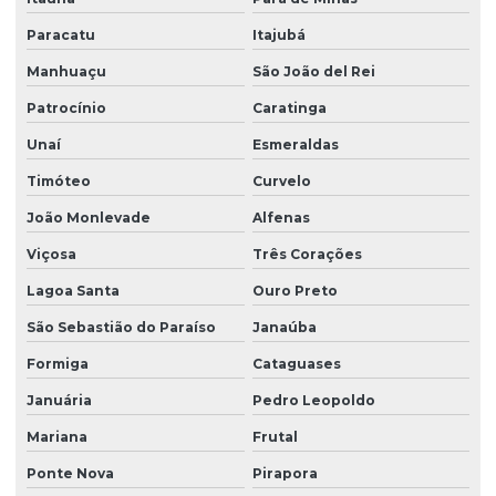
Paracatu
Itajubá
Manhuaçu
São João del Rei
Patrocínio
Caratinga
Unaí
Esmeraldas
Timóteo
Curvelo
João Monlevade
Alfenas
Viçosa
Três Corações
Lagoa Santa
Ouro Preto
São Sebastião do Paraíso
Janaúba
Formiga
Cataguases
Januária
Pedro Leopoldo
Mariana
Frutal
Ponte Nova
Pirapora