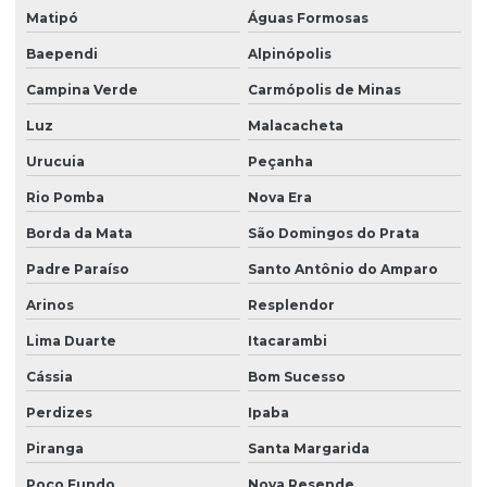
Matipó
Águas Formosas
Baependi
Alpinópolis
Campina Verde
Carmópolis de Minas
Luz
Malacacheta
Urucuia
Peçanha
Rio Pomba
Nova Era
Borda da Mata
São Domingos do Prata
Padre Paraíso
Santo Antônio do Amparo
Arinos
Resplendor
Lima Duarte
Itacarambi
Cássia
Bom Sucesso
Perdizes
Ipaba
Piranga
Santa Margarida
Poço Fundo
Nova Resende