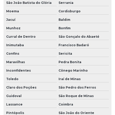
São João Batista do Glória
Serrania
Moema
Cordisburgo
Jacuí
Baldim
Munhoz
Bonfim
Curral de Dentro
São Gonçalo do Abaeté
Inimutaba
Francisco Badaró
Confins
Sericita
Maravilhas
Pedra Bonita
Inconfidentes
Cônego Marinho
Toledo
Iraí de Minas
Claro dos Poções
São Pedro dos Ferros
Guidoval
São Roque de Minas
Lassance
Coimbra
Pintópolis
São João do Oriente