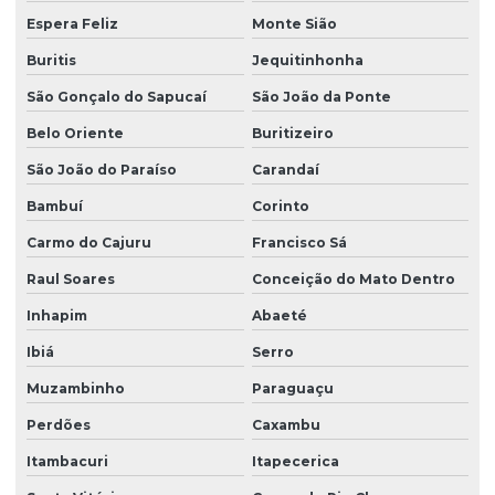
Espera Feliz
Monte Sião
Buritis
Jequitinhonha
São Gonçalo do Sapucaí
São João da Ponte
Belo Oriente
Buritizeiro
São João do Paraíso
Carandaí
Bambuí
Corinto
Carmo do Cajuru
Francisco Sá
Raul Soares
Conceição do Mato Dentro
Inhapim
Abaeté
Ibiá
Serro
Muzambinho
Paraguaçu
Perdões
Caxambu
Itambacuri
Itapecerica