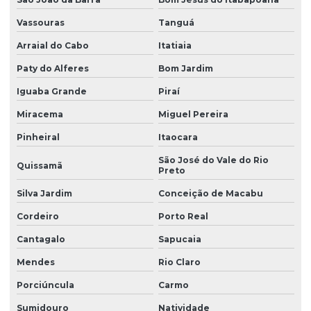
Resistências para termoformados
Vassouras
Tanguá
Resistências tubulares elétricas
Arraial do Cabo
Itatiaia
Paty do Alferes
Bom Jardim
Iguaba Grande
Piraí
Miracema
Miguel Pereira
Pinheiral
Itaocara
São José do Vale do Rio
Quissamã
Preto
Silva Jardim
Conceição de Macabu
Cordeiro
Porto Real
Cantagalo
Sapucaia
Mendes
Rio Claro
Porciúncula
Carmo
Sumidouro
Natividade