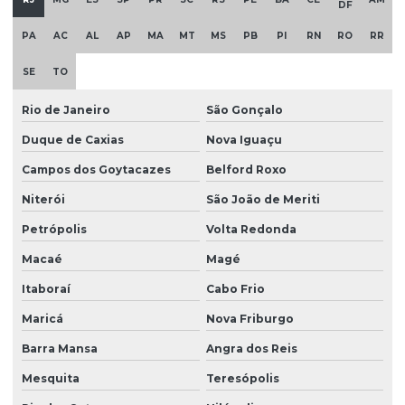
DF
Resistência para estufa de esterilização
PA
AC
AL
AP
MA
MT
MS
PB
PI
RN
RO
RR
Resistência para forno
SE
TO
Resistência para forno elétrico
Rio de Janeiro
São Gonçalo
Resistência para forno elétrico industrial em sp
Duque de Caxias
Nova Iguaçu
Resistência de imersão
Campos dos Goytacazes
Belford Roxo
Resistência industrial
Niterói
São João de Meriti
Resistência infravermelho
Petrópolis
Volta Redonda
Resistência de níquel cromo
Macaé
Magé
Resistência para prensa térmica
Itaboraí
Cabo Frio
Resistência de quartzo
Maricá
Nova Friburgo
Resistência para termotanque elétrico
Barra Mansa
Angra dos Reis
Mesquita
Teresópolis
Resistência tubular