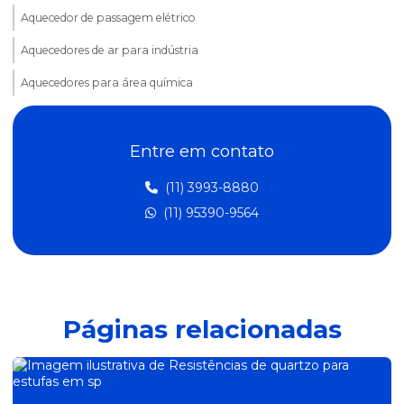
Aquecedor de passagem elétrico
Aquecedores de ar para indústria
Aquecedores para área química
Aquecedores industriais em sp
Entre em contato
Aquecedores de líquidos
Aquecedores de passagem
(11) 3993-8880
(11) 95390-9564
Fabricante de aquecedor elétrico para óleo
Fabricante de aquecedores industriais
Fabricante de aquecedores de passagem
Fabricante de resistência aletada
Páginas relacionadas
Fabricante de resistência para aquecer água
Fabricante de resistência para forno elétrico