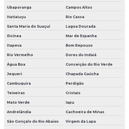
Ubaporanga
Campos Altos
Itatiaiuçu
Rio Casca
Santa Maria do Suaçuí
Lagoa Dourada
Ilicínea
Mar de Espanha
Itapeva
Bom Repouso
Rio Vermelho
Dores do Indaiá
Água Boa
Conceição do Rio Verde
Jequeri
Chapada Gaúcha
Cambuquira
Perdigão
Teixeiras
Cristais
Mato Verde
Iapu
Andrelândia
Cachoeira de Minas
São Gonçalo do Rio Abaixo
Virgem da Lapa