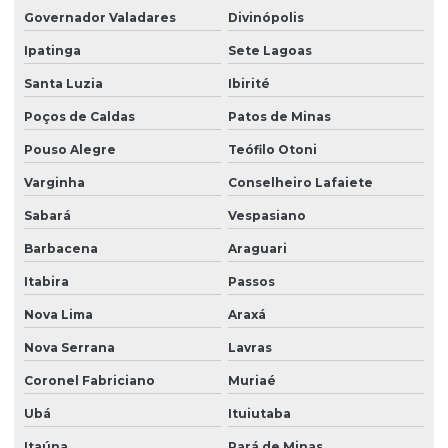
Governador Valadares
Divinópolis
Ipatinga
Sete Lagoas
Santa Luzia
Ibirité
Poços de Caldas
Patos de Minas
Pouso Alegre
Teófilo Otoni
Varginha
Conselheiro Lafaiete
Sabará
Vespasiano
Barbacena
Araguari
Itabira
Passos
Nova Lima
Araxá
Nova Serrana
Lavras
Coronel Fabriciano
Muriaé
Ubá
Ituiutaba
Itaúna
Pará de Minas