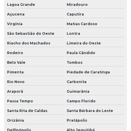
Lagoa Grande
Miradouro
Açucena
Caputira
Virgínia
Matias Cardoso
São Sebastião do Oeste
Lontra
Riacho dos Machados
Limeira do Oeste
Rodeiro
Paula Cândido
Belo Vale
Tombos
Pimenta
Piedade de Caratinga
Rio Novo
Carbonita
Araporã
Guimarânia
Passa Tempo
Campo Florido
Santa Rita de Caldas
Santa Bárbara do Leste
Orizânia
Pratápolis
Delfinópolis
Alto Jequitibá