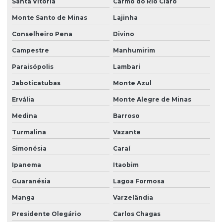
Santa Vitória
Carmo do Rio Claro
Monte Santo de Minas
Lajinha
Conselheiro Pena
Divino
Campestre
Manhumirim
Paraisópolis
Lambari
Jaboticatubas
Monte Azul
Ervália
Monte Alegre de Minas
Medina
Barroso
Turmalina
Vazante
Simonésia
Caraí
Ipanema
Itaobim
Guaranésia
Lagoa Formosa
Manga
Varzelândia
Presidente Olegário
Carlos Chagas