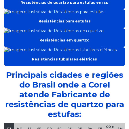
Fabricante de resistência industrial
Resistências de quartzo para estufas em sp
Fabricante de resistências de quartzo para estufas
Resistências para estufas
Fabricantes de resistências elétricas
Forno para vulcanização de silicone
Resistências em quartzo
Resistência aletada
Resistência para aquecer água
Resistências tubulares elétricas
Resistência para aquecer água em sp
Principais cidades e regiões
Resistência cartucho alta carga
do Brasil onde a Corel
Resistência elétrica blindada
atende Fabricante de
Resistência elétrica para estufa
resistências de quartzo para
Resistência elétrica industrial
estufas:
Resistência de estufa
Resistência para estufa de eletrodo
GO e
RJ
MG
ES
SP
PR
SC
RS
PE
BA
CE
AM