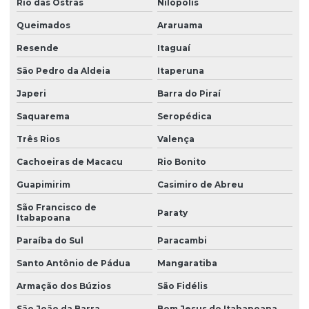
Rio das Ostras
Nilópolis
Resistência tubular aletada
Queimados
Araruama
Resistência tubular de imersão
Resende
Itaguaí
Resistências aletadas
São Pedro da Aldeia
Itaperuna
Resistências blindadas
Japeri
Barra do Piraí
Resistências sobre borda
Saquarema
Seropédica
Resistências elétricas blindadas
Três Rios
Valença
Resistências elétricas para fornos
Cachoeiras de Macacu
Rio Bonito
Resistências elétricas tubulares
Guapimirim
Casimiro de Abreu
Resistências para estufas
São Francisco de
Paraty
Itabapoana
Resistências para galvanoplastia
Paraíba do Sul
Paracambi
Resistências para plásticos termoformados
Santo Antônio de Pádua
Mangaratiba
Resistências em quartzo
Armação dos Búzios
São Fidélis
Resistências de quartzo para estufas em sp
São João da Barra
Bom Jesus do Itabapoana