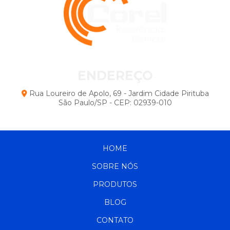
Resistências para Fornos: Dicas Essenciais para
Escolha e Otimização do Equipamento
Vantagens e Usos Essenciais do Aquecedor Elétrico
Industrial na Indústria
ENDEREÇO
Rua Loureiro de Apolo, 69 - Jardim Cidade Pirituba
São Paulo/SP - CEP: 02939-010
HOME
SOBRE NÓS
PRODUTOS
BLOG
CONTATO